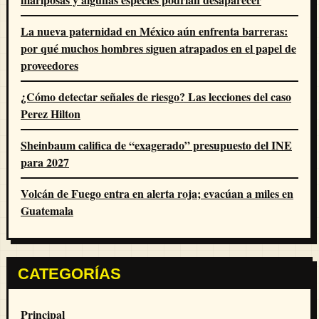
La nueva paternidad en México aún enfrenta barreras:
por qué muchos hombres siguen atrapados en el papel de
proveedores
¿Cómo detectar señales de riesgo? Las lecciones del caso
Perez Hilton
Sheinbaum califica de “exagerado” presupuesto del INE
para 2027
Volcán de Fuego entra en alerta roja; evacúan a miles en
Guatemala
CATEGORÍAS
Principal