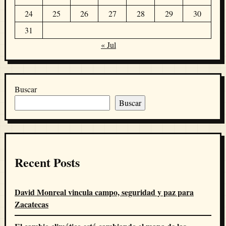
24
25
26
27
28
29
30
31
« Jul
Buscar
Buscar
Recent Posts
David Monreal vincula campo, seguridad y paz para
Zacatecas