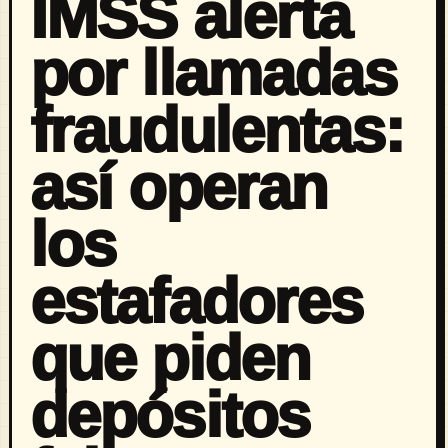
IMSS alerta
por llamadas
fraudulentas:
así operan
los
estafadores
que piden
depósitos