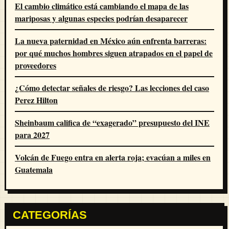
El cambio climático está cambiando el mapa de las
mariposas y algunas especies podrían desaparecer
La nueva paternidad en México aún enfrenta barreras:
por qué muchos hombres siguen atrapados en el papel de
proveedores
¿Cómo detectar señales de riesgo? Las lecciones del caso
Perez Hilton
Sheinbaum califica de “exagerado” presupuesto del INE
para 2027
Volcán de Fuego entra en alerta roja; evacúan a miles en
Guatemala
CATEGORÍAS