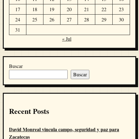
17
18
19
20
21
22
23
24
25
26
27
28
29
30
31
« Jul
Buscar
Buscar
Recent Posts
David Monreal vincula campo, seguridad y paz para
Zacatecas