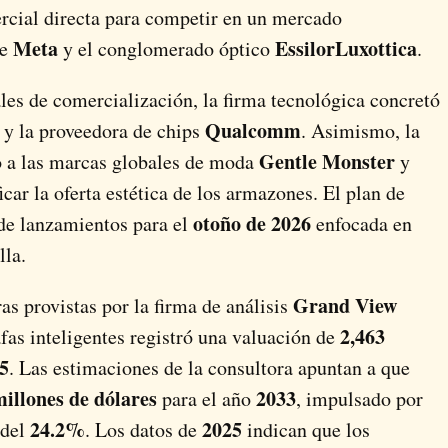
ercial directa para competir en un mercado
Meta
EssilorLuxottica
re
y el conglomerado óptico
.
ales de comercialización, la firma tecnológica concretó
Qualcomm
y la proveedora de chips
. Asimismo, la
Gentle Monster
o a las marcas globales de moda
y
icar la oferta estética de los armazones. El plan de
otoño de 2026
de lanzamientos para el
enfocada en
lla.
Grand View
as provistas por la firma de análisis
2,463
afas inteligentes registró una valuación de
5
. Las estimaciones de la consultora apuntan a que
millones de dólares
2033
para el año
, impulsado por
24.2%
2025
 del
. Los datos de
indican que los