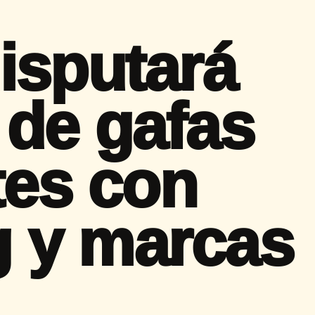
isputará
de gafas
tes con
 y marcas