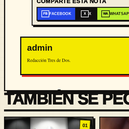
COMPARTE ESTA NOTA
FACEBOOK
X
WHATSA
FB
X
WA
admin
Redacción Tres de Dos.
TAMBIÉN SE PE
01