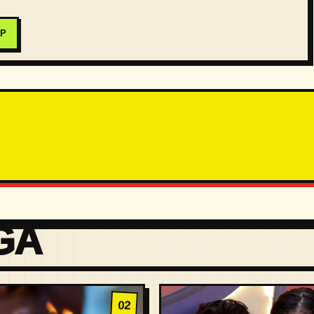
PP
GA
02