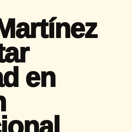
artínez
tar
d en
n
ional