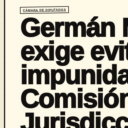
CÁMARA DE DIPUTADOS
Germán M
exige evi
impunida
Comisió
Jurisdicc