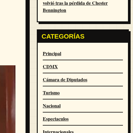
volvió tras la pérdida de Chester
Bennington
CATEGORÍAS
Principal
CDMX
Cámara de Diputados
Turismo
Nacional
Espectaculos
Internacionales