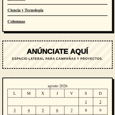
Ciencia y Tecnología
Columnas
ANÚNCIATE AQUÍ
ESPACIO LATERAL PARA CAMPAÑAS Y PROYECTOS.
agosto 2026
L
M
X
J
V
S
D
1
2
3
4
5
6
7
8
9