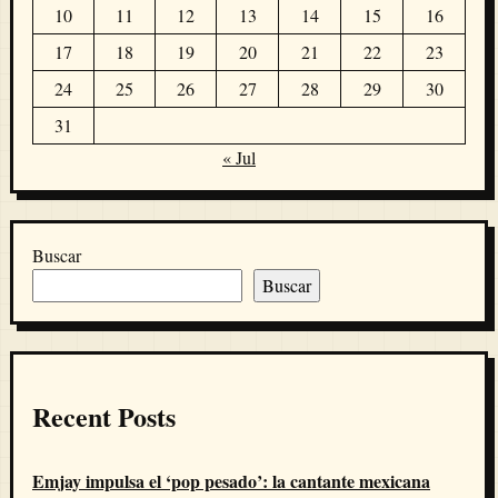
10
11
12
13
14
15
16
17
18
19
20
21
22
23
24
25
26
27
28
29
30
31
« Jul
Buscar
Buscar
Recent Posts
Emjay impulsa el ‘pop pesado’: la cantante mexicana