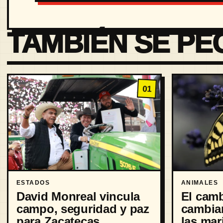
TAMBIÉN SE PE
01
ESTADOS
ANIMALES
David Monreal vincula
El camb
campo, seguridad y paz
cambia
para Zacatecas
las mar