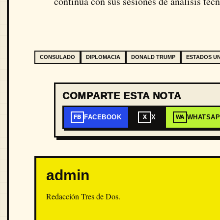
continúa con sus sesiones de análisis técn
CONSULADO
DIPLOMACIA
DONALD TRUMP
ESTADOS U
COMPARTE ESTA NOTA
FACEBOOK
X
WHATSA
FB
X
WA
admin
Redacción Tres de Dos.