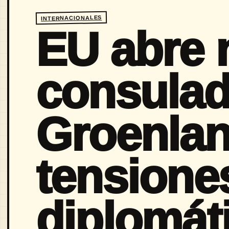
INTERNACIONALES
EU abre 
consulad
Groenlan
tensione
diplomát