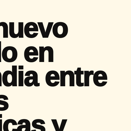
nuevo
o en
dia entre
s
icas y