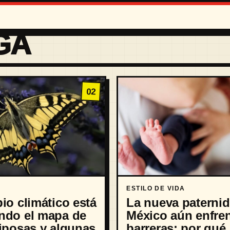
GA
02
ESTILO DE VIDA
io climático está
La nueva paterni
ndo el mapa de
México aún enfre
iposas y algunas
barreras: por qué