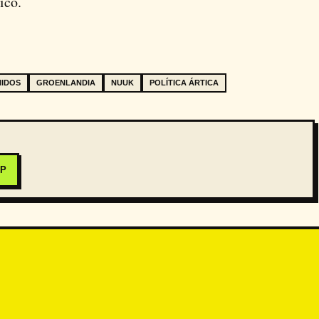
ico.
NIDOS
GROENLANDIA
NUUK
POLÍTICA ÁRTICA
PP