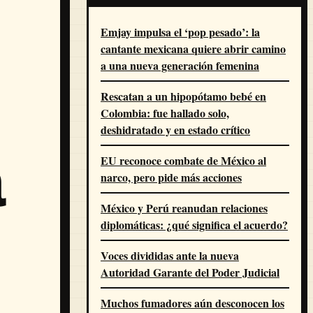
Emjay impulsa el ‘pop pesado’: la
cantante mexicana quiere abrir camino
a una nueva generación femenina
Rescatan a un hipopótamo bebé en
Colombia: fue hallado solo,
deshidratado y en estado crítico
a
EU reconoce combate de México al
narco, pero pide más acciones
México y Perú reanudan relaciones
diplomáticas: ¿qué significa el acuerdo?
Voces divididas ante la nueva
Autoridad Garante del Poder Judicial
Muchos fumadores aún desconocen los