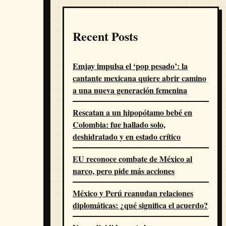
Recent Posts
Emjay impulsa el ‘pop pesado’: la
cantante mexicana quiere abrir camino
a una nueva generación femenina
Rescatan a un hipopótamo bebé en
Colombia: fue hallado solo,
deshidratado y en estado crítico
EU reconoce combate de México al
narco, pero pide más acciones
México y Perú reanudan relaciones
diplomáticas: ¿qué significa el acuerdo?