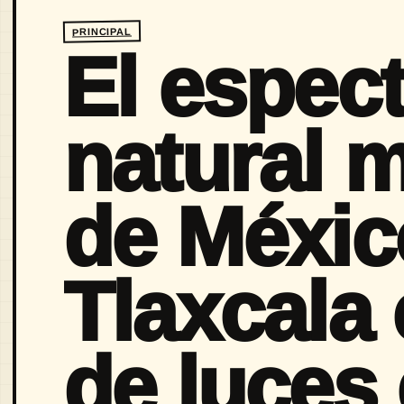
PRINCIPAL
El espec
natural 
de Méxic
Tlaxcala
de luces 