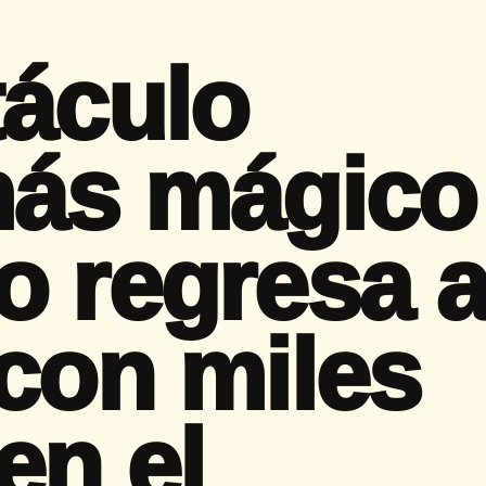
táculo
más mágico
o regresa 
 con miles
en el