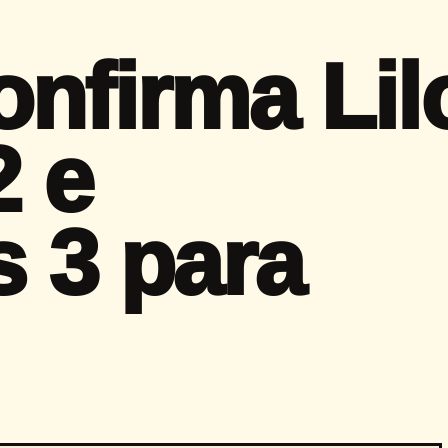
onfirma Lil
2 e
s 3 para