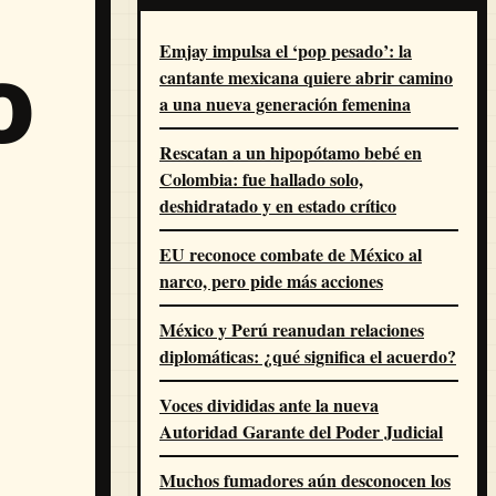
Emjay impulsa el ‘pop pesado’: la
o
cantante mexicana quiere abrir camino
a una nueva generación femenina
Rescatan a un hipopótamo bebé en
Colombia: fue hallado solo,
deshidratado y en estado crítico
EU reconoce combate de México al
narco, pero pide más acciones
México y Perú reanudan relaciones
diplomáticas: ¿qué significa el acuerdo?
Voces divididas ante la nueva
Autoridad Garante del Poder Judicial
Muchos fumadores aún desconocen los