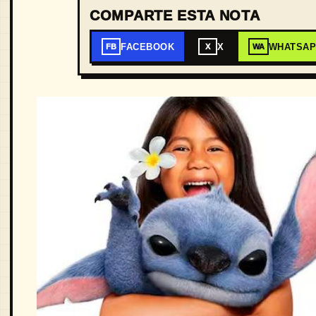
COMPARTE ESTA NOTA
FACEBOOK
X
WHATSA
FB
X
WA