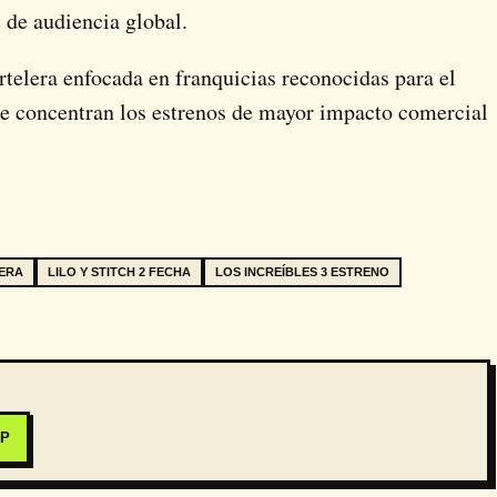
 de audiencia global.
rtelera enfocada en franquicias reconocidas para el
se concentran los estrenos de mayor impacto comercial
LERA
LILO Y STITCH 2 FECHA
LOS INCREÍBLES 3 ESTRENO
PP