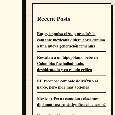
Recent Posts
Emjay impulsa el ‘pop pesado’: la
cantante mexicana quiere abrir camino
a una nueva generación femenina
Rescatan a un hipopótamo bebé en
Colombia: fue hallado solo,
deshidratado y en estado crítico
EU reconoce combate de México al
narco, pero pide más acciones
México y Perú reanudan relaciones
diplomáticas: ¿qué significa el acuerdo?