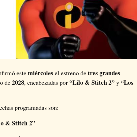
miércoles
tres grandes
firmó este
el estreno de
2028
“Lilo & Stitch 2”
“Los
no de
, encabezadas por
y
 fechas programadas son:
lo & Stitch 2”