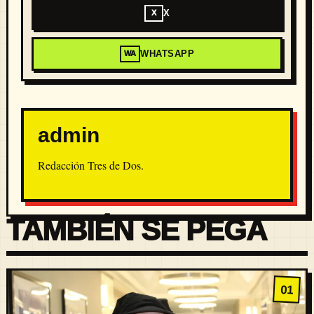
X
X
WHATSAPP
WA
admin
Redacción Tres de Dos.
TAMBIÉN SE PEGA
01