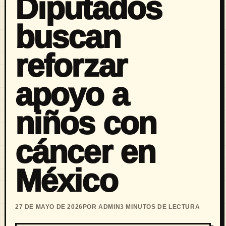
Diputados
buscan
reforzar
apoyo a
niños con
cáncer en
México
27 DE MAYO DE 2026
POR ADMIN
3 MINUTOS DE LECTURA