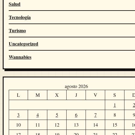
Salud
Tecnología
Turismo
Uncategorized
Wannabies
agosto 2026
L
M
X
J
V
S
1
3
4
5
6
7
8
10
11
12
13
14
15
1
17
18
19
20
21
22
2