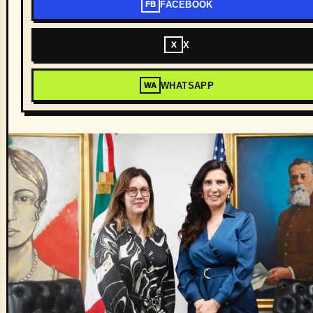
FACEBOOK
FB
X
X
WHATSAPP
WA