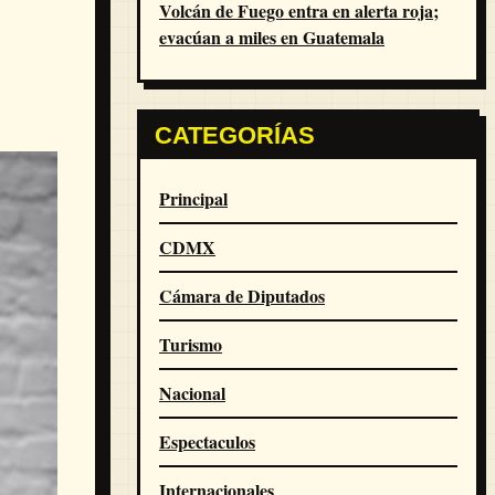
Volcán de Fuego entra en alerta roja;
evacúan a miles en Guatemala
CATEGORÍAS
Principal
CDMX
Cámara de Diputados
Turismo
Nacional
Espectaculos
Internacionales