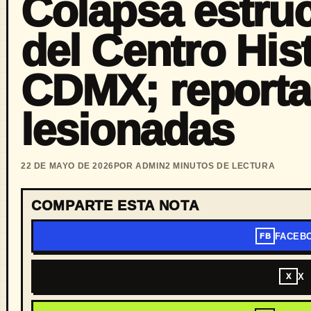
Colapsa estruc
del Centro Hist
CDMX; reporta
lesionadas
22 DE MAYO DE 2026
POR ADMIN
2 MINUTOS DE LECTURA
COMPARTE ESTA NOTA
FACEB
FB
X
X