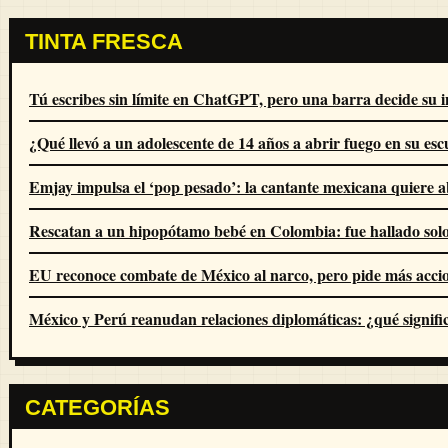
TINTA FRESCA
Tú escribes sin límite en ChatGPT, pero una barra decide su i
¿Qué llevó a un adolescente de 14 años a abrir fuego en su esc
Emjay impulsa el ‘pop pesado’: la cantante mexicana quiere 
Rescatan a un hipopótamo bebé en Colombia: fue hallado solo,
EU reconoce combate de México al narco, pero pide más acci
México y Perú reanudan relaciones diplomáticas: ¿qué signifi
CATEGORÍAS