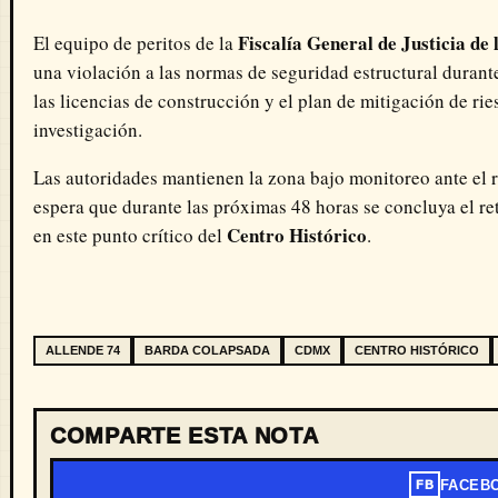
Fiscalía General de Justicia de
El equipo de peritos de la
una violación a las normas de seguridad estructural durant
las licencias de construcción y el plan de mitigación de ri
investigación.
Las autoridades mantienen la zona bajo monitoreo ante el ri
espera que durante las próximas 48 horas se concluya el re
Centro Histórico
en este punto crítico del
.
ALLENDE 74
BARDA COLAPSADA
CDMX
CENTRO HISTÓRICO
COMPARTE ESTA NOTA
FACEB
FB