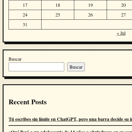
17
18
19
20
24
25
26
27
31
« Jul
Buscar
Buscar
Recent Posts
Tú escribes sin límite en ChatGPT, pero una barra decide su i
¿Qué llevó a un adolescente de 14 años a abrir fuego en su esc