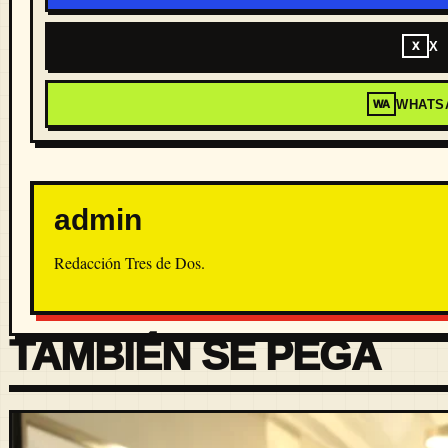
X
X
WHATS
WA
admin
Redacción Tres de Dos.
TAMBIÉN SE PEGA