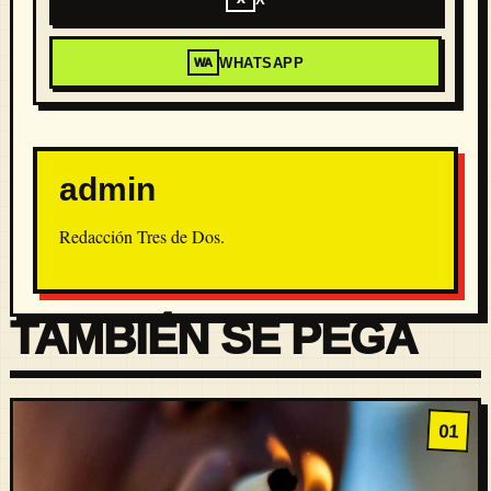
WHATSAPP
WA
admin
Redacción Tres de Dos.
TAMBIÉN SE PEGA
01