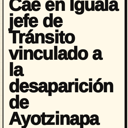
Cae en Iguala
jefe de
Tránsito
vinculado a
la
desaparición
de
Ayotzinapa