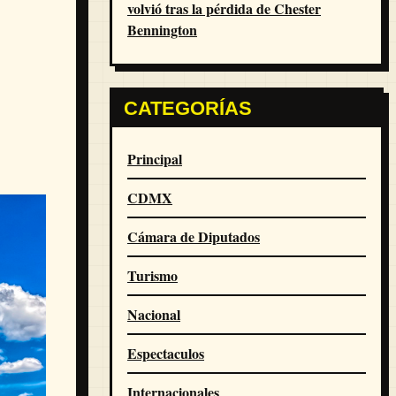
volvió tras la pérdida de Chester
Bennington
CATEGORÍAS
Principal
CDMX
Cámara de Diputados
Turismo
Nacional
Espectaculos
Internacionales