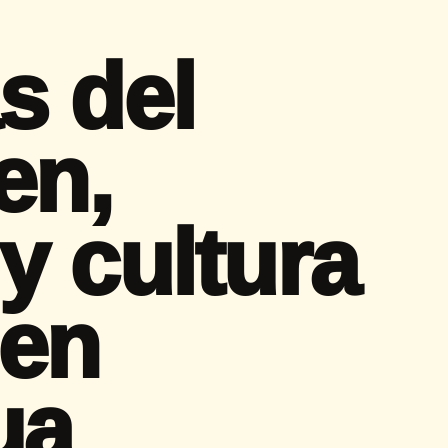
s del
en,
y cultura
 en
ua