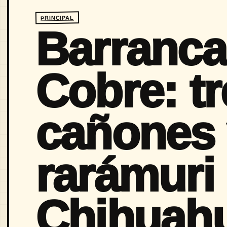
PRINCIPAL
Barranca
Cobre: tr
cañones 
rarámuri
Chihuah