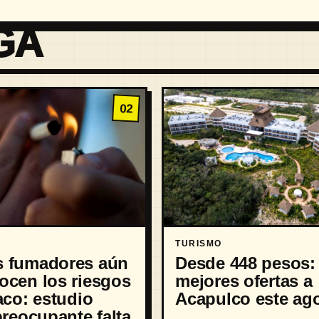
GA
02
TURISMO
 fumadores aún
Desde 448 pesos: 
ocen los riesgos
mejores ofertas a
aco: estudio
Acapulco este ag
preocupante falta