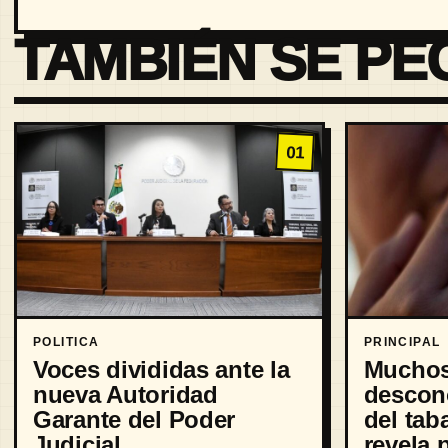
TAMBIÉN SE PE
01
POLITICA
PRINCIPAL
Voces divididas ante la
Muchos
nueva Autoridad
descon
Garante del Poder
del tab
Judicial
revela 