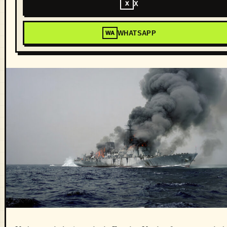
X
X
WHATSAPP
WA