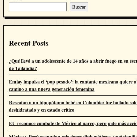
Buscar
Recent Posts
¿Qué llevó a un adolescente de 14 años a abrir fuego en su esc
de Tailandia?
Emjay impulsa el ‘pop pesado’: la cantante mexicana quiere a
camino a una nueva generación femenina
Rescatan a un hipopótamo bebé en Colombia: fue hallado solo
deshidratado y en estado crítico
EU reconoce combate de México al narco, pero pide más acci
México y Perú reanudan relaciones diplomáticas: ¿qué signific