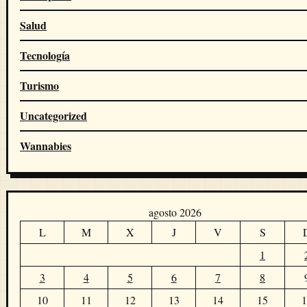
Salud
Tecnología
Turismo
Uncategorized
Wannabies
agosto 2026
L
M
X
J
V
S
1
3
4
5
6
7
8
10
11
12
13
14
15
1