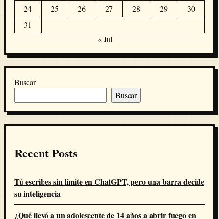
24
25
26
27
28
29
30
31
« Jul
Buscar
Buscar
Recent Posts
Tú escribes sin límite en ChatGPT, pero una barra decide
su inteligencia
¿Qué llevó a un adolescente de 14 años a abrir fuego en