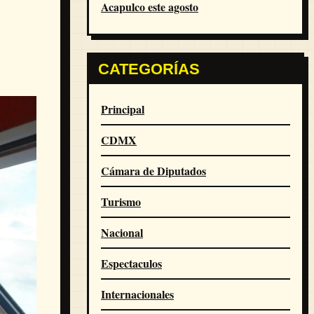
Acapulco este agosto
CATEGORÍAS
Principal
CDMX
Cámara de Diputados
Turismo
Nacional
Espectaculos
Internacionales