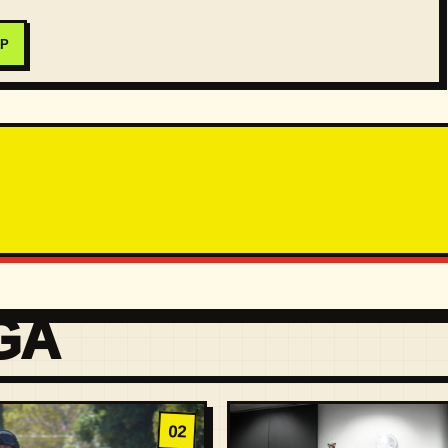
PP
GA
02