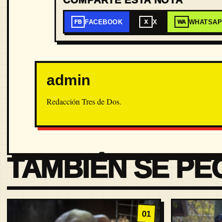
COMPARTE ESTA NOTA
FACEBOOK
X
WHATSA
FB
X
WA
admin
Redacción Tres de Dos.
TAMBIÉN SE PE
01