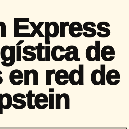
n Express
ogística de
 en red de
pstein