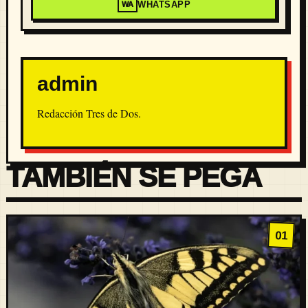
WHATSAPP
WA
admin
Redacción Tres de Dos.
TAMBIÉN SE PEGA
01