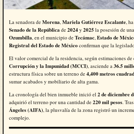
Morena
Mariela Gutiérrez Escalante
La senadora de
,
, h
Senado de la República
2024
2025
de
y
la posesión de una
Ozumbilla
Tecámac
Estado de Méxic
, en el municipio de
,
Registral del Estado de México
confirman que la legislador
El valor comercial de la residencia, según estimaciones de 
Corrupción y la Impunidad (MCCI)
36.5 mill
, asciende a
4,400 metros cuadra
estructura física sobre un terreno de
sumar acabados y mobiliario de alta gama.
2 de diciembre 
La cronología del bien inmueble inició el
220 mil pesos
adquirió el terreno por una cantidad de
. Tra
Ángeles (AIFA)
, la plusvalía de la zona registró un incre
complejo.