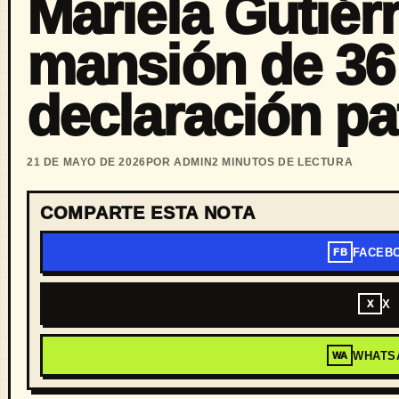
Mariela Gutiér
mansión de 36
declaración pa
21 DE MAYO DE 2026
POR ADMIN
2 MINUTOS DE LECTURA
COMPARTE ESTA NOTA
FACEB
FB
X
X
WHATS
WA