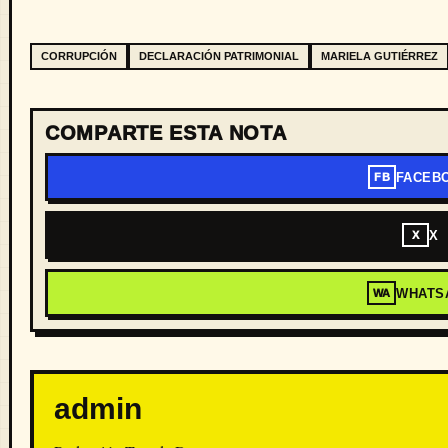
CORRUPCIÓN
DECLARACIÓN PATRIMONIAL
MARIELA GUTIÉRREZ
COMPARTE ESTA NOTA
FACEB
FB
X
X
WHATS
WA
admin