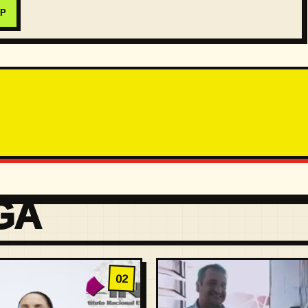
PP
GA
02