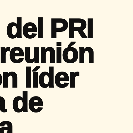
 del PRI
 reunión
n líder
a de
a