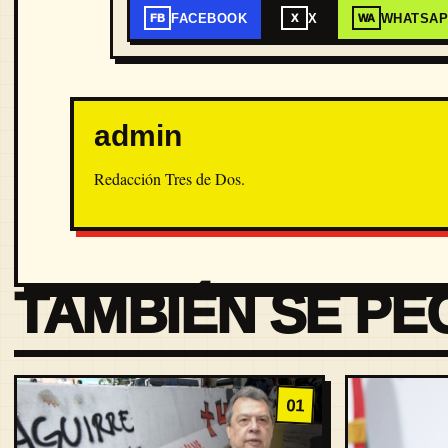
FACEBOOK
X
WHATSA
FB
X
WA
admin
Redacción Tres de Dos.
TAMBIÉN SE PE
01