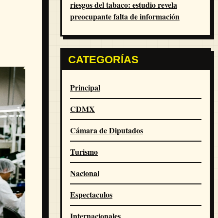
riesgos del tabaco: estudio revela
preocupante falta de información
CATEGORÍAS
Principal
CDMX
Cámara de Diputados
Turismo
Nacional
Espectaculos
Internacionales