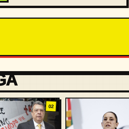
GA
02