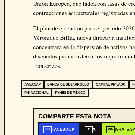
Unión Europea, que ladea con tasas de cr
contracciones estructurales registradas e
El plan de ejecución para el periodo 2026
Véronique Billia, nueva directiva instituc
concentrará en la dispersión de activos ha
diseñados para abastecer los requerimient
fronterizos.
AMEXCAP
BANCA DE DESARROLLO
CAPITAL PRIVADO
F
PIB NACIONAL
PYMES DE MÉXICO
COMPARTE ESTA NOTA
FACEBOOK
X
WHATSA
FB
X
WA