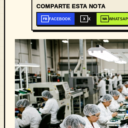
COMPARTE ESTA NOTA
FACEBOOK
X
WHATSA
FB
X
WA