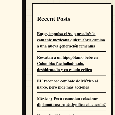
Recent Posts
Emjay impulsa el ‘pop pesado’: la
cantante mexicana quiere abrir camino
a una nueva generación femenina
Rescatan a un hipopótamo bebé en
Colombia: fue hallado solo,
deshidratado y en estado crítico
EU reconoce combate de México al
narco, pero pide más acciones
México y Perú reanudan relaciones
diplomáticas: ¿qué significa el acuerdo?