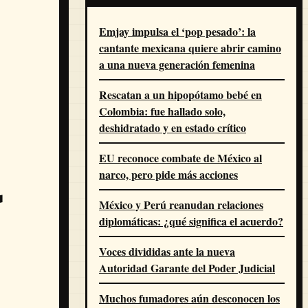
Emjay impulsa el ‘pop pesado’: la
cantante mexicana quiere abrir camino
a una nueva generación femenina
Rescatan a un hipopótamo bebé en
Colombia: fue hallado solo,
deshidratado y en estado crítico
EU reconoce combate de México al
narco, pero pide más acciones
México y Perú reanudan relaciones
diplomáticas: ¿qué significa el acuerdo?
Voces divididas ante la nueva
Autoridad Garante del Poder Judicial
Muchos fumadores aún desconocen los