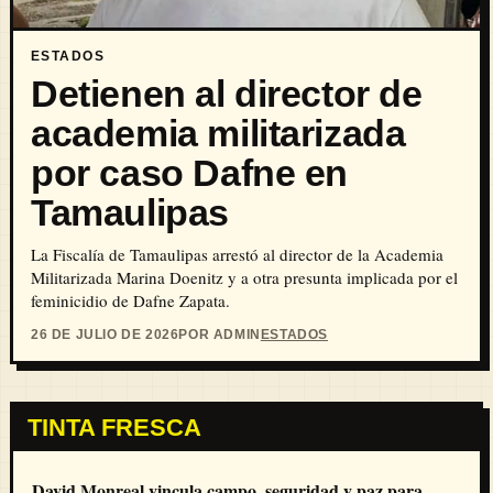
ESTADOS
Detienen al director de
academia militarizada
por caso Dafne en
Tamaulipas
La Fiscalía de Tamaulipas arrestó al director de la Academia
Militarizada Marina Doenitz y a otra presunta implicada por el
feminicidio de Dafne Zapata.
26 DE JULIO DE 2026
POR ADMIN
ESTADOS
TINTA FRESCA
David Monreal vincula campo, seguridad y paz para