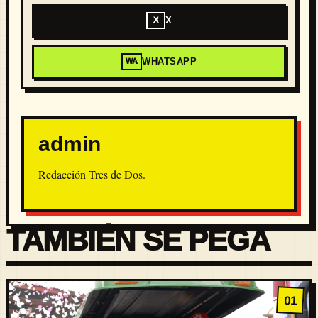
X
X
WHATSAPP
WA
admin
Redacción Tres de Dos.
TAMBIÉN SE PEGA
01