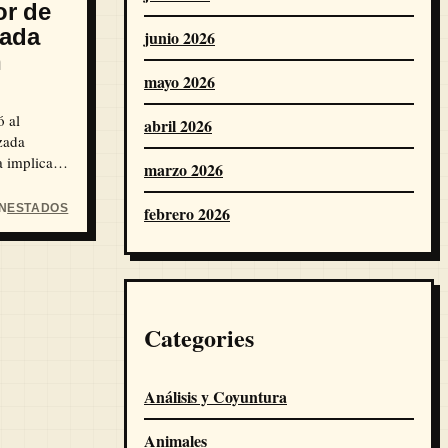
or de
zada
junio 2026
n
mayo 2026
ó al
abril 2026
izada
a implicada
marzo 2026
ata.
N
ESTADOS
febrero 2026
Categories
Análisis y Coyuntura
Animales