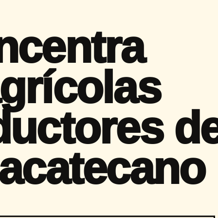
ncentra
grícolas
ductores de
zacatecano