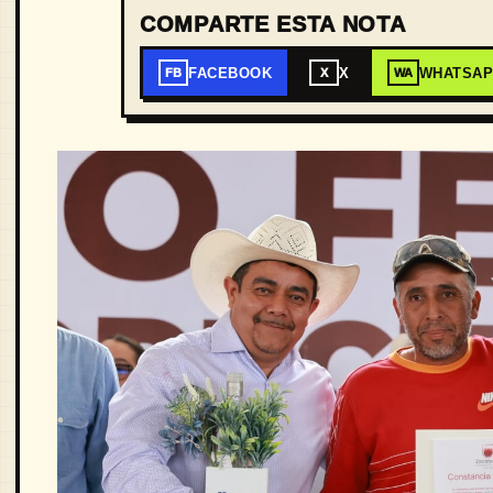
COMPARTE ESTA NOTA
FACEBOOK
X
WHATSA
FB
X
WA