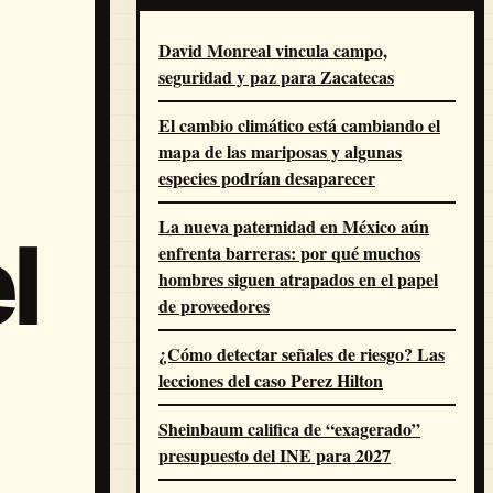
David Monreal vincula campo,
seguridad y paz para Zacatecas
El cambio climático está cambiando el
mapa de las mariposas y algunas
especies podrían desaparecer
La nueva paternidad en México aún
l
enfrenta barreras: por qué muchos
hombres siguen atrapados en el papel
de proveedores
¿Cómo detectar señales de riesgo? Las
lecciones del caso Perez Hilton
Sheinbaum califica de “exagerado”
presupuesto del INE para 2027