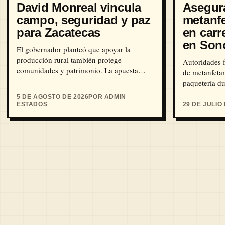
David Monreal vincula
Asegura
campo, seguridad y paz
metanf
para Zacatecas
en carr
en Son
El gobernador planteó que apoyar la
producción rural también protege
Autoridades f
comunidades y patrimonio. La apuesta
de metanfeta
política ya está trazada.
paquetería du
5 DE AGOSTO DE 2026
POR ADMIN
ESTADOS
29 DE JULIO