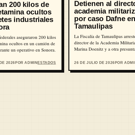
Detienen al direct
n 200 kilos de
academia militari
etamina ocultos
por caso Dafne e
etes industriales
Tamaulipas
ora
La Fiscalía de Tamaulipas arrest
ederales aseguraron 200 kilos
director de la Academia Militar
mina ocultos en un camión de
Marina Doenitz y a otra presunt
rante un operativo en Sonora.
por el feminicidio de Dafne Zap
 DE 2026
POR ADMIN
ESTADOS
26 DE JULIO DE 2026
POR ADMI