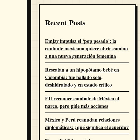
Recent Posts
Emjay impulsa el ‘pop pesado’: la
cantante mexicana quiere abrir camino
a una nueva generación femenina
Rescatan a un hipopótamo bebé en
Colombia: fue hallado solo,
deshidratado y en estado crítico
EU reconoce combate de México al
narco, pero pide más acciones
México y Perú reanudan relaciones
diplomáticas: ¿qué significa el acuerdo?