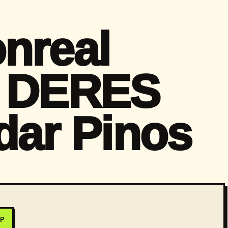
nreal
a DERES
dar Pinos
PP