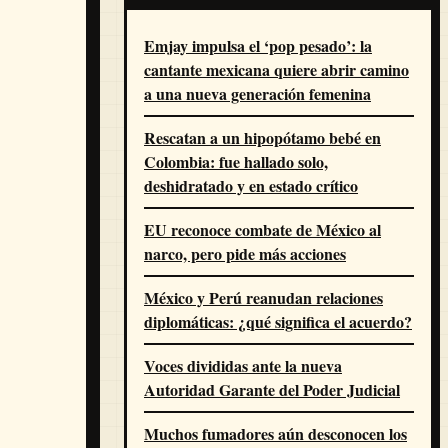
Emjay impulsa el ‘pop pesado’: la
cantante mexicana quiere abrir camino
a una nueva generación femenina
Rescatan a un hipopótamo bebé en
Colombia: fue hallado solo,
deshidratado y en estado crítico
EU reconoce combate de México al
narco, pero pide más acciones
México y Perú reanudan relaciones
diplomáticas: ¿qué significa el acuerdo?
Voces divididas ante la nueva
Autoridad Garante del Poder Judicial
Muchos fumadores aún desconocen los