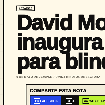
ESTADOS
David Mo
inaugur
para blin
9 DE MAYO DE 2026
POR ADMIN
3 MINUTOS DE LECTURA
COMPARTE ESTA NOTA
FACEBOOK
X
WHATSA
FB
X
WA