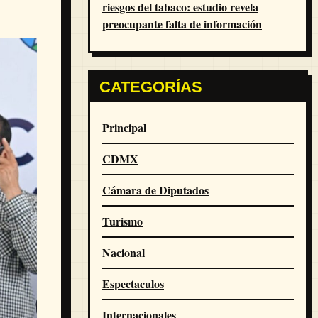
riesgos del tabaco: estudio revela
preocupante falta de información
CATEGORÍAS
Principal
CDMX
Cámara de Diputados
Turismo
Nacional
Espectaculos
Internacionales