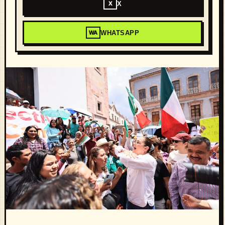
X
X
WHATSAPP
WA