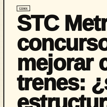
CDMX
STC Metr
concurso
mejorar 
trenes: 
estructur