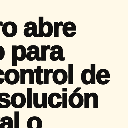
o abre
 para
control de
¿solución
al o