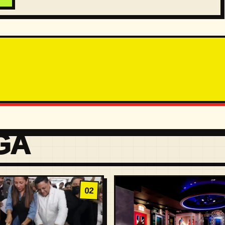
GA
02