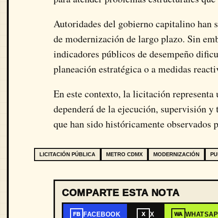
Autoridades del gobierno capitalino han 
de modernización de largo plazo. Sin emba
indicadores públicos de desempeño dificul
planeación estratégica o a medidas reactiv
En este contexto, la licitación representa
dependerá de la ejecución, supervisión y 
que han sido históricamente observados po
LICITACIÓN PÚBLICA
METRO CDMX
MODERNIZACIÓN
PU
COMPARTE ESTA NOTA
FACEBOOK
X
WHATSA
FB
X
WA