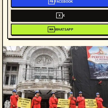
FACEBOOK
FB
X
X
WHATSAPP
WA