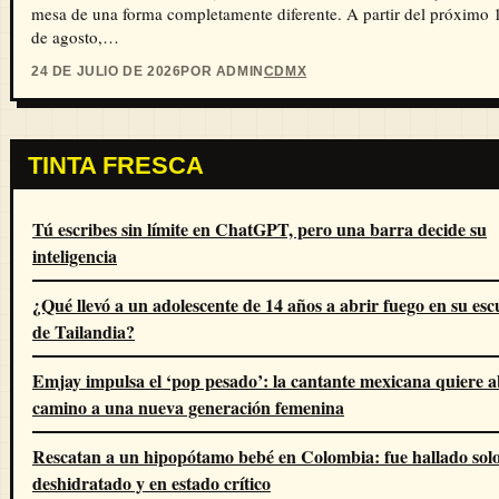
mesa de una forma completamente diferente. A partir del próximo 
de agosto,…
24 DE JULIO DE 2026
POR ADMIN
CDMX
TINTA FRESCA
Tú escribes sin límite en ChatGPT, pero una barra decide su
inteligencia
¿Qué llevó a un adolescente de 14 años a abrir fuego en su esc
de Tailandia?
Emjay impulsa el ‘pop pesado’: la cantante mexicana quiere a
camino a una nueva generación femenina
Rescatan a un hipopótamo bebé en Colombia: fue hallado solo
deshidratado y en estado crítico