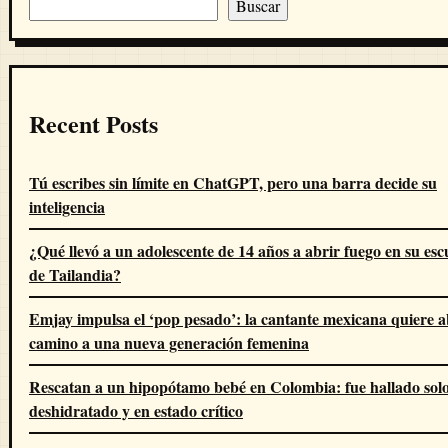
Buscar
Recent Posts
Tú escribes sin límite en ChatGPT, pero una barra decide su
inteligencia
¿Qué llevó a un adolescente de 14 años a abrir fuego en su esc
de Tailandia?
Emjay impulsa el ‘pop pesado’: la cantante mexicana quiere a
camino a una nueva generación femenina
Rescatan a un hipopótamo bebé en Colombia: fue hallado solo
deshidratado y en estado crítico