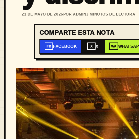
21 DE MAYO DE 2026
POR ADMIN
3 MINUTOS DE LECTURA
COMPARTE ESTA NOTA
FACEBOOK
X
WHATSA
FB
X
WA