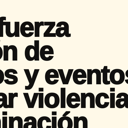
fuerza
ón de
os y evento
ar violenci
minación