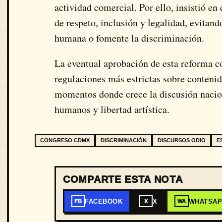
actividad comercial. Por ello, insistió en
de respeto, inclusión y legalidad, evitan
humana o fomente la discriminación.
La eventual aprobación de esta reforma c
regulaciones más estrictas sobre contenid
momentos donde crece la discusión nacion
humanos y libertad artística.
CONGRESO CDMX
DISCRIMINACIÓN
DISCURSOS ODIO
E
COMPARTE ESTA NOTA
FACEBOOK
X
WHATSA
FB
X
WA