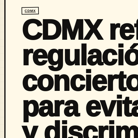
CDMX
CDMX re
regulaci
conciert
para evit
y discri