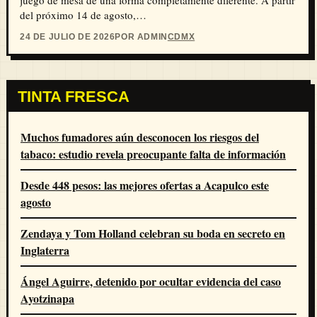
del próximo 14 de agosto,…
24 DE JULIO DE 2026
POR ADMIN
CDMX
TINTA FRESCA
Muchos fumadores aún desconocen los riesgos del
tabaco: estudio revela preocupante falta de información
Desde 448 pesos: las mejores ofertas a Acapulco este
agosto
Zendaya y Tom Holland celebran su boda en secreto en
Inglaterra
Ángel Aguirre, detenido por ocultar evidencia del caso
Ayotzinapa