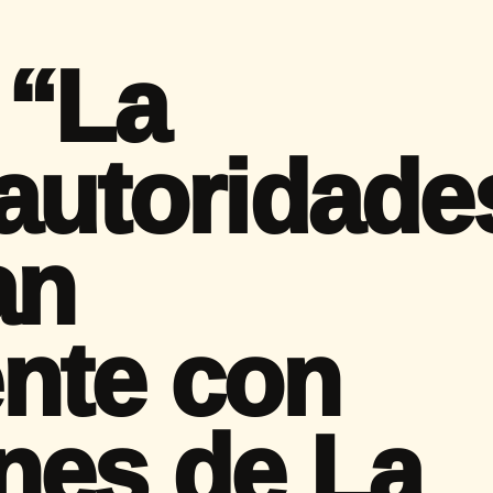
 “La
 autoridade
an
nte con
nes de La