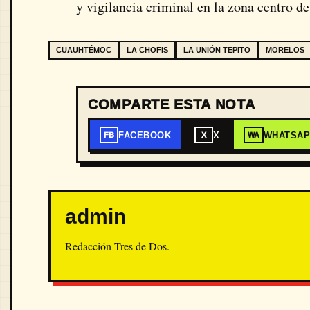
y vigilancia criminal en la zona centro de 
CUAUHTÉMOC
LA CHOFIS
LA UNIÓN TEPITO
MORELOS
COMPARTE ESTA NOTA
FACEBOOK
X
WHATSA
FB
X
WA
admin
Redacción Tres de Dos.