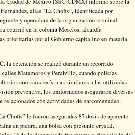
e la Ciudad de México (SSC-CDMX) informó sobre la
Hernández, alias “La Chofis”, identificada por
tegrante y operadora de la organización criminal
a ocurrió en la colonia Morelos, alcaldía
s prioritarias por el Gobierno capitalino en materia
C, la detención se realizó durante un recorrido
as calles Matamoros y Peralvillo, cuando policías
orios con características similares a las utilizadas
evisión preventiva, los uniformados aseguraron diversas
nte relacionados con actividades de narcomenudeo.
La Chofis” le fueron aseguradas 87 dosis de aparente
aína en piedra, una bolsa con presunto crystal,
lular. Todo lo decomisado fue puesto a disposición del