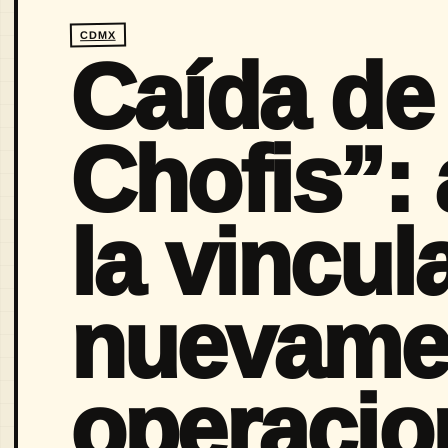
CDMX
Caída de
Chofis”:
la vincul
nuevame
operacio