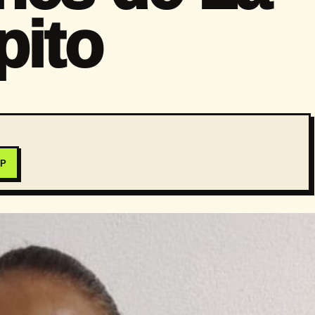
pito
PP