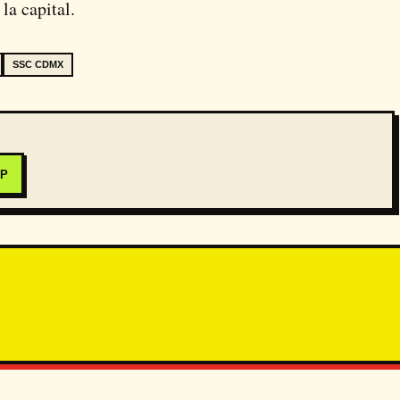
la capital.
SSC CDMX
PP