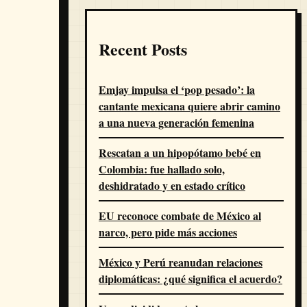
Recent Posts
Emjay impulsa el ‘pop pesado’: la
cantante mexicana quiere abrir camino
a una nueva generación femenina
Rescatan a un hipopótamo bebé en
Colombia: fue hallado solo,
deshidratado y en estado crítico
EU reconoce combate de México al
narco, pero pide más acciones
México y Perú reanudan relaciones
diplomáticas: ¿qué significa el acuerdo?