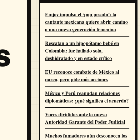
Emjay impulsa el ‘pop pesado’: la
cantante mexicana quiere abrir camino
a una nueva generación femenina
Rescatan a un hipopótamo bebé en
s
Colombia: fue hallado solo,
deshidratado y en estado crítico
EU reconoce combate de México al
narco, pero pide más acciones
México y Perú reanudan relaciones
diplomáticas: ¿qué significa el acuerdo?
Voces divididas ante la nueva
Autoridad Garante del Poder Judicial
Muchos fumadores aún desconocen los