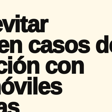
vitar
 en casos d
ción con
óviles
as