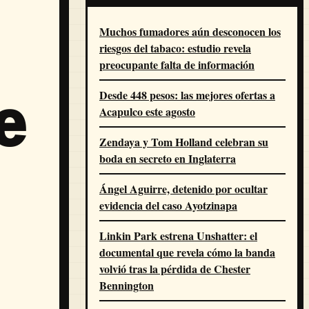
Muchos fumadores aún desconocen los
riesgos del tabaco: estudio revela
preocupante falta de información
Desde 448 pesos: las mejores ofertas a
e
Acapulco este agosto
Zendaya y Tom Holland celebran su
boda en secreto en Inglaterra
Ángel Aguirre, detenido por ocultar
evidencia del caso Ayotzinapa
Linkin Park estrena Unshatter: el
documental que revela cómo la banda
volvió tras la pérdida de Chester
Bennington