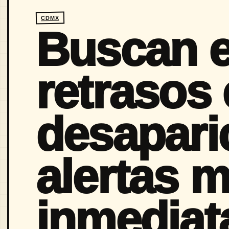
CDMX
Buscan e
retrasos
desapari
alertas m
inmediat