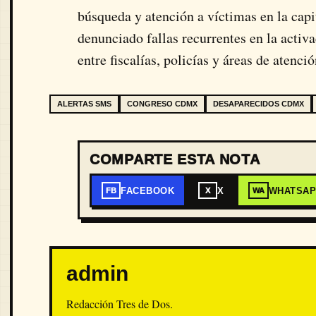
búsqueda y atención a víctimas en la capi
denunciado fallas recurrentes en la activ
entre fiscalías, policías y áreas de atenci
ALERTAS SMS
CONGRESO CDMX
DESAPARECIDOS CDMX
COMPARTE ESTA NOTA
FACEBOOK
X
WHATSA
FB
X
WA
admin
Redacción Tres de Dos.