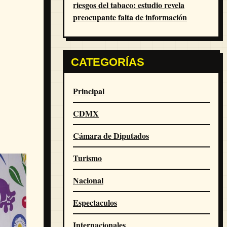
riesgos del tabaco: estudio revela
preocupante falta de información
CATEGORÍAS
Principal
CDMX
Cámara de Diputados
Turismo
Nacional
Espectaculos
Internacionales