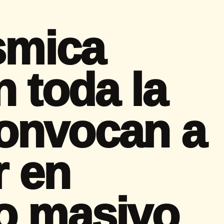
smica
 toda la
onvocan a
r en
o masivo