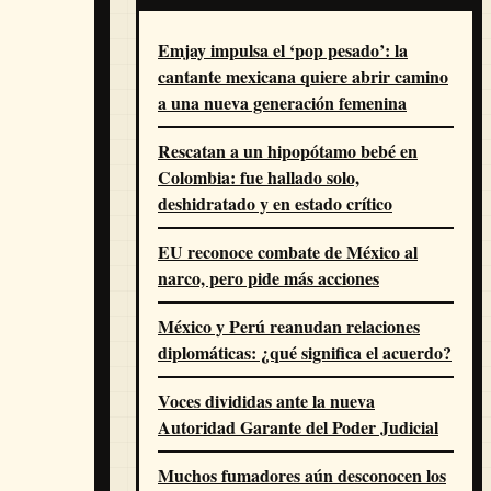
Emjay impulsa el ‘pop pesado’: la
cantante mexicana quiere abrir camino
a una nueva generación femenina
Rescatan a un hipopótamo bebé en
Colombia: fue hallado solo,
deshidratado y en estado crítico
EU reconoce combate de México al
narco, pero pide más acciones
México y Perú reanudan relaciones
diplomáticas: ¿qué significa el acuerdo?
Voces divididas ante la nueva
Autoridad Garante del Poder Judicial
Muchos fumadores aún desconocen los