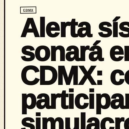
CDMX
Alerta sí
sonará en
CDMX: c
participa
simulacr