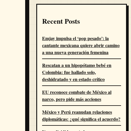
Recent Posts
Emjay impulsa el ‘pop pesado’: la
cantante mexicana quiere abrir camino
a una nueva generación femenina
Rescatan a un hipopótamo bebé en
Colombia: fue hallado solo,
deshidratado y en estado crítico
EU reconoce combate de México al
narco, pero pide más acciones
México y Perú reanudan relaciones
diplomáticas: ¿qué significa el acuerdo?