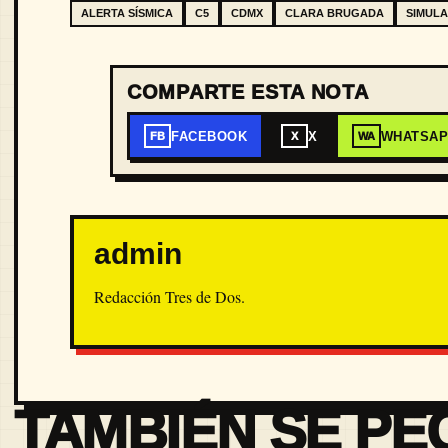
ALERTA SÍSMICA
C5
CDMX
CLARA BRUGADA
SIMULA
COMPARTE ESTA NOTA
FACEBOOK
X
WHATSA
FB
X
WA
admin
Redacción Tres de Dos.
TAMBIÉN SE PE