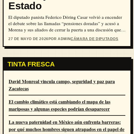
Estado
El diputado panista Federico Döring Casar volvió a encender
el debate sobre las llamadas “pensiones doradas” y acusó a
Morena y sus aliados de cerrar la puerta a una discusión que,
según la oposición, afecta directamente a miles de jubilados de
27 DE MAYO DE 2026
POR ADMIN
CÁMARA DE DIPUTADOS
empresas del Estado como la Comisión Federal de Electricidad
y Petróleos Mexicanos.
TINTA FRESCA
David Monreal vincula campo, seguridad y paz para
Zacatecas
El cambio climático está cambiando el mapa de las
mariposas y algunas especies podrían desaparecer
La nueva paternidad en México aún enfrenta barreras:
por qué muchos hombres siguen atrapados en el papel de