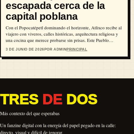
escapada cerca de la
capital poblana
Con el Popocatépetl dominando el horizonte, Atlixco recibe al
viajero con viveros, calles históricas, arquitectura religiosa y
una cocina que merece probarse sin prisas. Este Pueblo
Mágico poblano es una buena opción para caminar, comer
3 DE JUNIO DE 2026
POR ADMIN
PRINCIPAL
cecina, subir al Cerro de San Miguel y asomarse a una de las
tradiciones culturales más importantes del estado.
TRES
DE
DOS
Más contexto del que esperabas
Un fanzine digital con la energía del papel pegado en la calle:
directo, visual y difícil de ignorar.